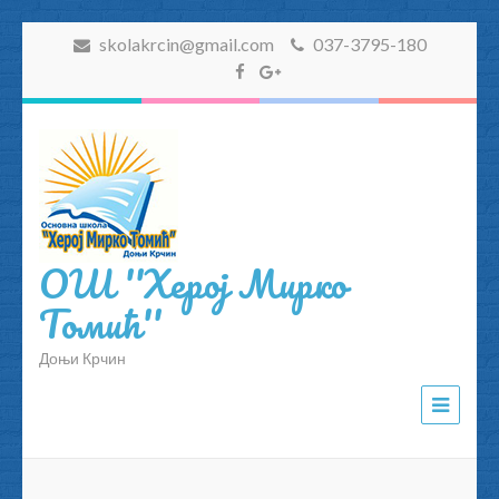
skolakrcin@gmail.com
037-3795-180
ОШ ''Херој Мирко
Томић''
Доњи Крчин