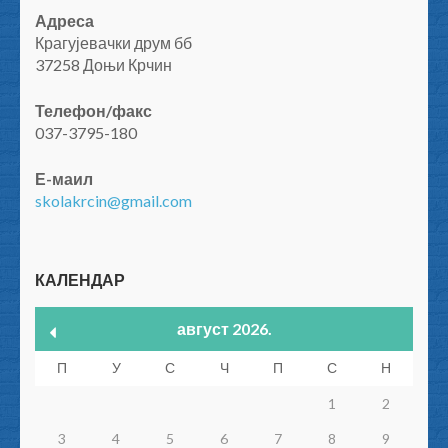
Адреса
Крагујевачки друм бб
37258 Доњи Крчин
Телефон/факс
037-3795-180
Е-маил
skolakrcin@gmail.com
КАЛЕНДАР
август 2026.
П
У
С
Ч
П
С
Н
1
2
3
4
5
6
7
8
9