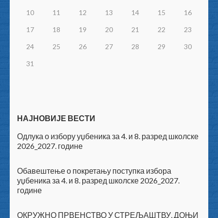
10
11
12
13
14
15
16
17
18
19
20
21
22
23
24
25
26
27
28
29
30
31
НАЈНОВИЈЕ ВЕСТИ
Одлука о избору уџбеника за 4. и 8. разред школске
2026_2027. године
Обавештење о покретању поступка избора
уџбеника за 4. и 8. разред школске 2026_2027.
године
ОКРУЖНО ПРВЕНСТВО У СТРЕЉАШТВУ, ДОЊИ