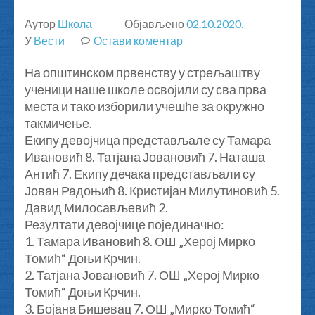
Аутор
Школа
Објављено
02.10.2020.
У
Вести
Остави коментар
на
Општинско
На општинском првенству у стрељаштву
првенство
ученици наше школе освојили су сва прва
у
места и тако изборили учешће за окружно
стрељаштву,
такмичење.
Доњи
Екипу девојчица представљале су Тамара
Крчин
Ивановић 8. Татјана Јовановић 7. Наташа
01.10.2020.
Антић 7. Екипу дечака представљали су
Јован Радоњић 8. Кристијан Милутиновић 5.
Давид Милосављевић 2.
Резултати девојчице појединачно:
1. Тамара Ивановић 8. ОШ „Херој Мирко
Томић“ Доњи Крчин.
2. Татјана Јовановић 7. ОШ „Херој Мирко
Томић“ Доњи Крчин.
3. Бојана Бишевац 7. ОШ „Мирко Томић“