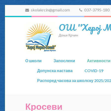
skolakrcin@gmail.com
037-3795-180
ОШ ''Херој М
Доњи Крчин
О школи
Запослени
Активности
Допунска настава
COVID-19
Распоред часова за школску 2025/202
Кросеви