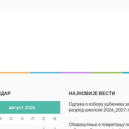
НДАР
НАЈНОВИЈЕ ВЕСТИ
Одлука о избору уџбеника за 
август 2026.
разред школске 2026_2027. 
У
С
Ч
П
С
Н
Обавештење о покретању п
1
2