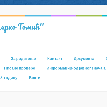
ирко Томић''
За родитеље
Контакт
Документа
Писане провере
Информације од јавног значаја
6. годину
Вести