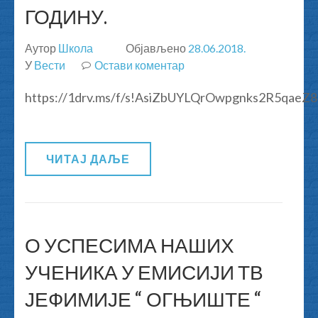
ГОДИНУ.
Аутор
Школа
Објављено
28.06.2018.
У
Вести
Остави коментар
на
ВИДОВДАНСКЕ
https://1drv.ms/f/s!AsiZbUYLQrOwpgnks2R5qaeZ
НАГРАДЕ
ЗА
ШКОЛСКУ
2017/2018.
ЧИТАЈ ДАЉЕ
ГОДИНУ.
О УСПЕСИМА НАШИХ
УЧЕНИКА У ЕМИСИЈИ ТВ
ЈЕФИМИЈЕ “ ОГЊИШТЕ “