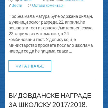
У
Вести
Остави коментар
на
Пробна
Пробна мала матура буће одржана онлајн,
матура
а ученици осмог разреда 22. априла ће
2020.
решавати тест из српског/матерњег језика,
23. априла из математике, а 24.
комбиновани тест. У допису који је
Министарство просвете послало школама
наводи се да ће ђацима сваки …
ЧИТАЈ ДАЉЕ
ВИДОВДАНСКЕ НАГРАДЕ
ЗА ШКОЛСКУ 2017/2018.