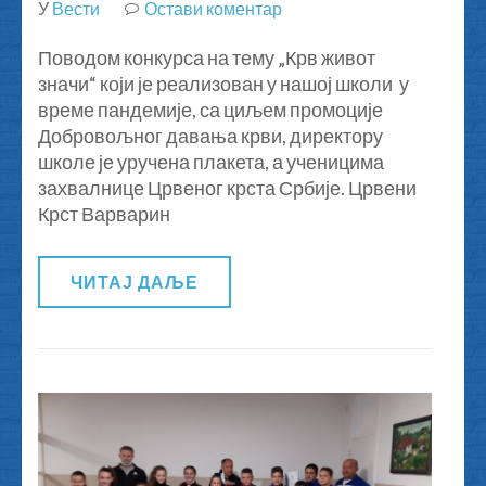
У
Вести
Остави коментар
на
„Kрв
Поводом конкурса на тему „Крв живот
живот
значи“ који је реализован у нашој школи у
значи“
време пандемије, са циљем промоције
Добровољног давања крви, директору
школе је уручена плакета, а ученицима
захвалнице Црвеног крста Србије. Црвени
Крст Варварин
ЧИТАЈ ДАЉЕ