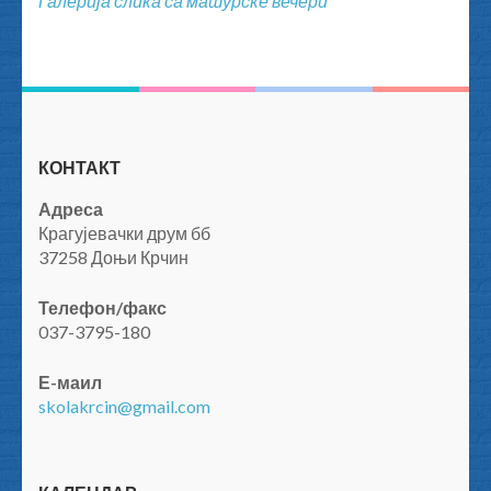
Галерија слика са матурске вечери
КОНТАКТ
Адреса
Крагујевачки друм бб
37258 Доњи Крчин
Телефон/факс
037-3795-180
Е-маил
skolakrcin@gmail.com