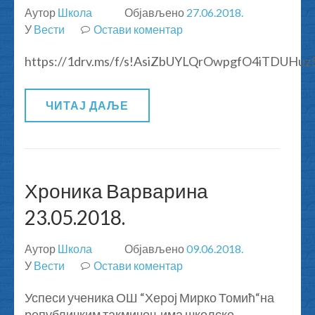
Аутор
Школа
Објављено
27.06.2018.
У
Вести
Остави коментар
на
О
https://1drv.ms/f/s!AsiZbUYLQrOwpgfO4iTDUHuz
УСПЕСИМА
НАШИХ
УЧЕНИКА
ЧИТАЈ ДАЉЕ
У
ЕМИСИЈИ
ТВ
ЈЕФИМИЈЕ
“
Хроника Варварина
ОГЊИШТЕ
23.05.2018.
“
Аутор
Школа
Објављено
09.06.2018.
У
Вести
Остави коментар
на
Хроника
Успеси ученика ОШ “Херој Мирко Томић“на
Варварина
републичким такмичењима школске