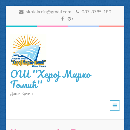
skolakrcin@gmail.com
037-3795-180
ОШ ''Херој Мирко
Томић''
Доњи Крчин