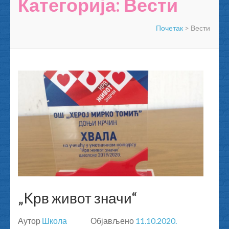
Категорија: Вести
Почетак
>
Вести
„Kрв живот значи“
Аутор
Школа
Објављено
11.10.2020.