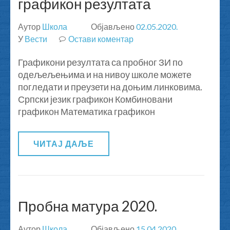
графикон резултата
Аутор
Школа
Објављено
02.05.2020.
У
Вести
Остави коментар
на
Пробни
Графикони резултата са пробног ЗИ по
завршни
одељељењима и на нивоу школе можете
2020.
погледати и преузети на доњим линковима.
графикон
Српски језик графикон Комбиновани
резултата
графикон Математика графикон
ЧИТАЈ ДАЉЕ
Пробна матура 2020.
Аутор
Школа
Објављено
15.04.2020.