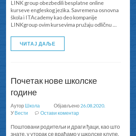
LINK group obezbedili besplatne online
jezika
kurseve engleskog jezika. Savremena osnovna
škola i ITAcademy kao deo kompanije
LINKgroup ovim kursevima pružaju odličnu …
ЧИТАЈ ДАЉЕ
Почетак нове школске
године
Аутор
Школа
Објављено
26.08.2020.
У
Вести
Остави коментар
на
Почетак
Поштовани родитељи и драги ђаци, као што
нове
знате, у уторак се враћамо у школске клупе.
школске