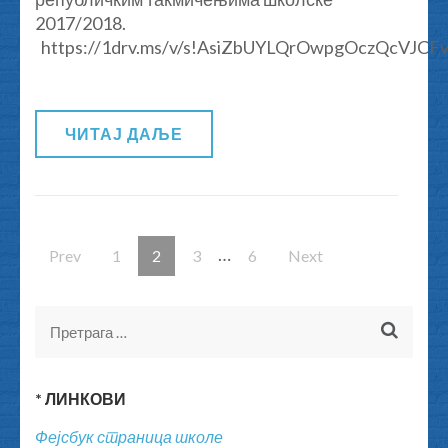
23.05.2018.
2017/2018.
https://1drv.ms/v/s!AsiZbUYLQrOwpgOczQcVJCFv
ЧИТАЈ ДАЉЕ
Кретање
…
Prev
Page
1
Page
2
Page
3
Page
6
Next
чланака
Претрага
за:
* ЛИНКОВИ
Фејсбук страница школе