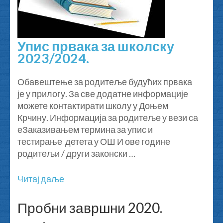
Упис првака за школску
2023/2024.
Обавештење за родитеље будућих првака
је у прилогу. За све додатне информације
можете контактирати школу у Доњем
Крчину. Информација за родитеље у вези са
еЗаказивањем термина за упис и
тестирање детета у ОШ И ове године
родитељи / други законски …
Читај даље
Пробни завршни 2020.