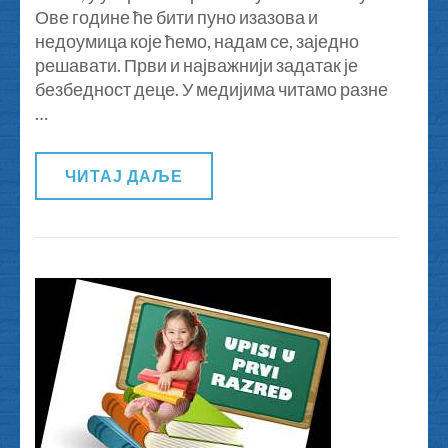
Ове године ће бити пуно изазова и
године
недоумица које ћемо, надам се, заједно
решавати. Први и најважнији задатак је
безбедност деце. У медијима читамо разне
…
ЧИТАЈ ДАЉЕ