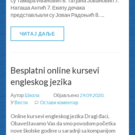
су Тамара Ивановић 8. Татјана Јовановић 7.
Крчин
Наташа Антић 7. Екипу дечака
01.10.2020.
представљали су Јован Радоњић 8. …
ЧИТАЈ ДАЉЕ
Besplatni online kursevi
engleskog jezika
Аутор
Школа
Објављено
29.09.2020.
У
Вести
Остави коментар
на
Besplatni
Online kursevi engleskog jezika Dragi đaci,
online
Obaveštavamo Vas da smo povodom početka
kursevi
nove školske godine u saradnji sa kompanijom
engleskog