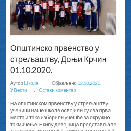
Општинско првенство у
стрељаштву, Доњи Крчин
01.10.2020.
Аутор
Школа
Објављено
02.10.2020.
У
Вести
Остави коментар
на
Општинско
На општинском првенству у стрељаштву
првенство
ученици наше школе освојили су сва прва
у
места и тако изборили учешће за окружно
стрељаштву,
такмичење. Екипу девојчица представљале
Доњи