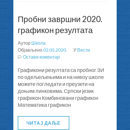
Пробни завршни 2020.
графикон резултата
Аутор
Школа
Објављено
02.05.2020.
У
Вести
Остави коментар
на
Пробни
Графикони резултата са пробног ЗИ
завршни
по одељељењима и на нивоу школе
2020.
можете погледати и преузети на
графикон
доњим линковима. Српски језик
резултата
графикон Комбиновани графикон
Математика графикон
ЧИТАЈ ДАЉЕ