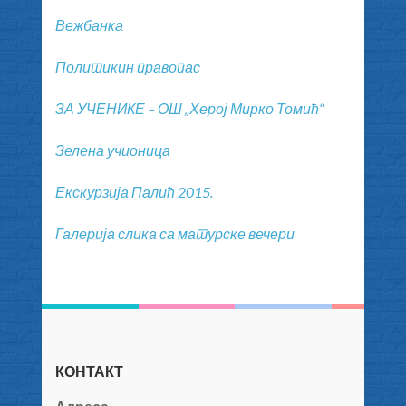
Вежбанка
Политикин правопас
ЗА УЧЕНИКЕ – ОШ „Херој Мирко Томић“
Зелена учионица
Екскурзија Палић 2015.
Галерија слика са матурске вечери
КОНТАКТ