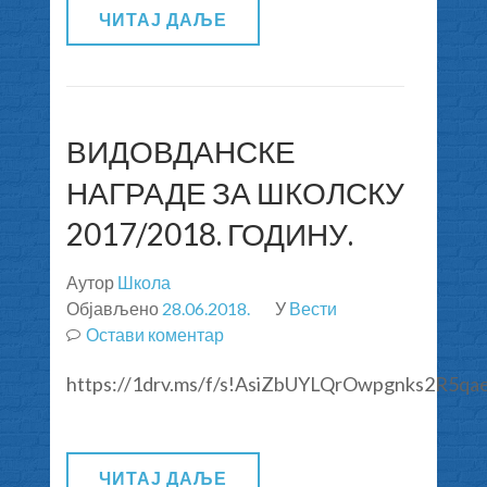
ЧИТАЈ ДАЉЕ
ВИДОВДАНСКЕ
НАГРАДЕ ЗА ШКОЛСКУ
2017/2018. ГОДИНУ.
Аутор
Школа
Објављено
28.06.2018.
У
Вести
Остави коментар
на
ВИДОВДАНСКЕ
https://1drv.ms/f/s!AsiZbUYLQrOwpgnks2R5qa
НАГРАДЕ
ЗА
ШКОЛСКУ
2017/2018.
ЧИТАЈ ДАЉЕ