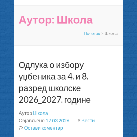
Аутор:
Школа
Почетак
>
Школа
Одлука о избору
уџбеника за 4. и 8.
разред школске
2026_2027. године
Аутор
Школа
Објављено
17.03.2026.
У
Вести
Остави коментар
на
Одлука