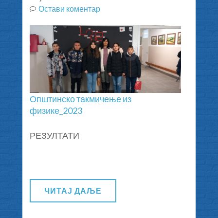
Остави коментар
на
Општинско
такмичење
из
физике,
11.02.2023.године
Општинско такмичење из
физике_2023
РЕЗУЛТАТИ
ЧИТАЈ ДАЉЕ