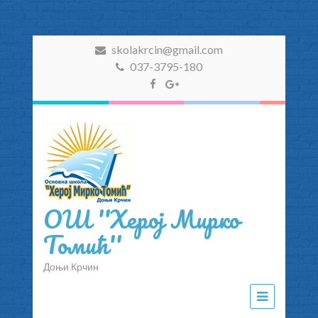
skolakrcin@gmail.com
037-3795-180
ОШ ''Херој Мирко
Томић''
Доњи Крчин