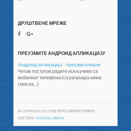
ДРУШТВЕНЕ МРЕЖЕ
ПРЕУЗМИТЕ АНДРОИД АПЛИКАЦИЈУ
Андроид апликација – преузми кликом
Читав поступак радите искључиво са
мобилног телефона (са рачунара нема
смисла…)
© COPYRIGHT 2017 ОШ ХЕРОЈ МИРКО ТОМИЋ.
ХОСТИНГ:
HOSTING-SRBIJA