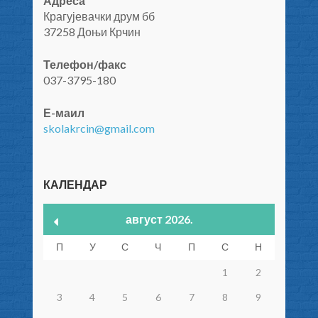
Адреса
Крагујевачки друм бб
37258 Доњи Крчин
Телефон/факс
037-3795-180
Е-маил
skolakrcin@gmail.com
КАЛЕНДАР
август 2026.
П
У
С
Ч
П
С
Н
1
2
3
4
5
6
7
8
9