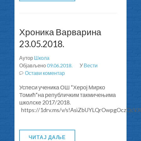
ЕМИСИЈИ
ТВ
ЈЕФИМИЈЕ
“
Хроника Варварина
ОГЊИШТЕ
23.05.2018.
“
Аутор
Школа
Објављено
09.06.2018.
У
Вести
Остави коментар
на
Хроника
Успеси ученика ОШ “Херој Мирко
Варварина
Томић“на републичким такмичењима
23.05.2018.
школске 2017/2018.
https://1drv.ms/v/s!AsiZbUYLQrOwpgOczQcVJ
ЧИТАЈ ДАЉЕ