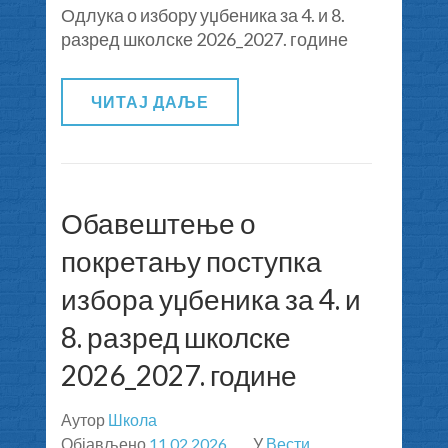
Одлука о избору уџбеника за 4. и 8.
о
разред школске 2026_2027. године
избору
уџбеника
за
ЧИТАЈ ДАЉЕ
4.
и
8.
разред
школске
Обавештење о
2026_2027.
покретању поступка
године
избора уџбеника за 4. и
8. разред школске
2026_2027. године
Аутор
Школа
Објављено
11.02.2026.
У
Вести