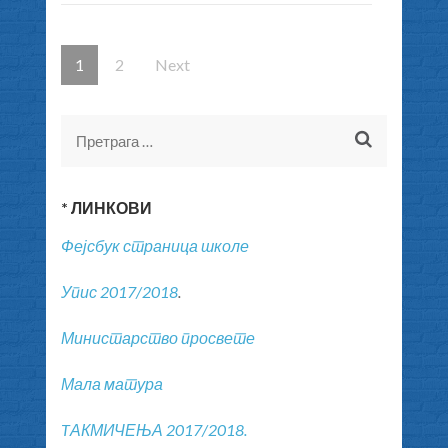
Кретање
Page
1
Page
2
Next
чланака
Претрага
за:
* ЛИНКОВИ
Фејсбук страница школе
Упис 2017/2018
.
Министарство просвете
Мала матура
TАКМИЧЕЊА 2017/2018.