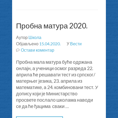
Пробна матура 2020.
Аутор
Школа
Објављено
15.04.2020.
У
Вести
Остави коментар
на
Пробна
Пробна мала матура буће одржана
матура
онлајн, а ученици осмог разреда 22.
2020.
априла ће решавати тест из српског/
матерњег језика, 23. априла из
математике, а 24. комбиновани тест. У
допису који је Министарство
просвете послало школама наводи
се да ће ђацима сваки …