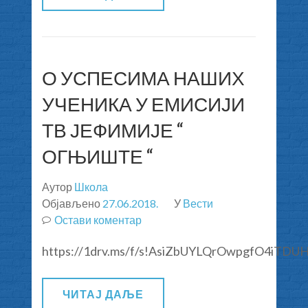
ГОДИНУ.
О УСПЕСИМА НАШИХ
УЧЕНИКА У ЕМИСИЈИ
ТВ ЈЕФИМИЈЕ “
ОГЊИШТЕ “
Аутор
Школа
Објављено
27.06.2018.
У
Вести
Остави коментар
на
О
https://1drv.ms/f/s!AsiZbUYLQrOwpgfO4iTDU
УСПЕСИМА
НАШИХ
УЧЕНИКА
ЧИТАЈ ДАЉЕ
У