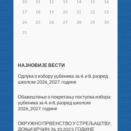
10
11
12
13
14
15
16
17
18
19
20
21
22
23
24
25
26
27
28
29
30
31
НАЈНОВИЈЕ ВЕСТИ
Одлука о избору уџбеника за 4. и 8. разред
школске 2026_2027. године
Обавештење о покретању поступка избора
уџбеника за 4. и 8. разред школске
2026_2027. године
ОКРУЖНО ПРВЕНСТВО У СТРЕЉАШТВУ,
ДОЊИ КРЧИН 26.10.2023. ГОДИНЕ