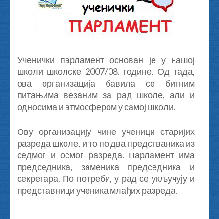
Ученички парламент основан је у нашој
школи школске 2007/08. године. Од тада,
ова организација бавила се битним
питањима везаним за рад школе, али и
односима и атмосфером у самој школи.
Ову организацију чине ученици старијих
разреда школе, и то по два предстваника из
седмог и осмог разреда. Парламент има
председника, заменика председника и
секретара. По потреби, у рад се укључују и
представници ученика млађих разреда.