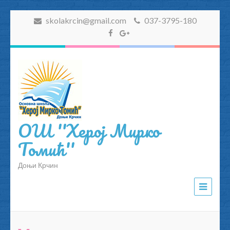
skolakrcin@gmail.com
037-3795-180
ОШ ''Херој Мирко
Томић''
Доњи Крчин