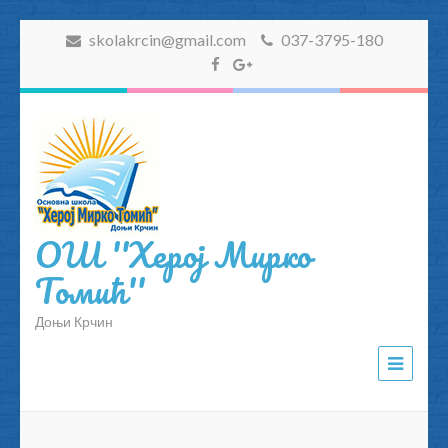
skolakrcin@gmail.com
037-3795-180
ОШ ''Херој Мирко
Томић''
Доњи Крчин