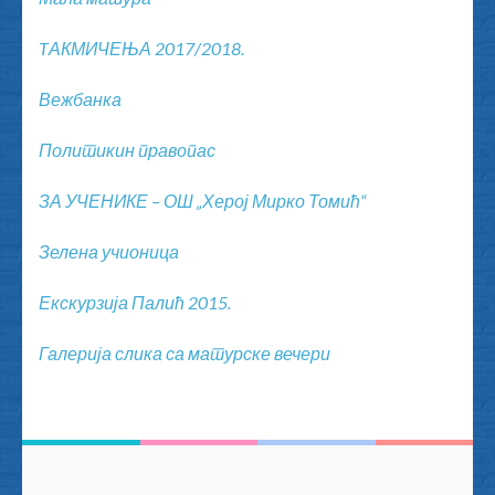
TАКМИЧЕЊА 2017/2018.
Вежбанка
Политикин правопас
ЗА УЧЕНИКЕ – ОШ „Херој Мирко Томић“
Зелена учионица
Екскурзија Палић 2015.
Галерија слика са матурске вечери