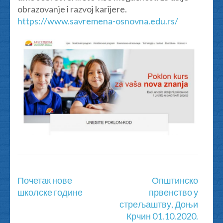
obrazovanje i razvoj karijere.
https://www.savremena-osnovna.edu.rs/
Кретање
Почетак нове
Општинско
чланка
школске године
првенство у
стрељаштву, Доњи
Крчин 01.10.2020.