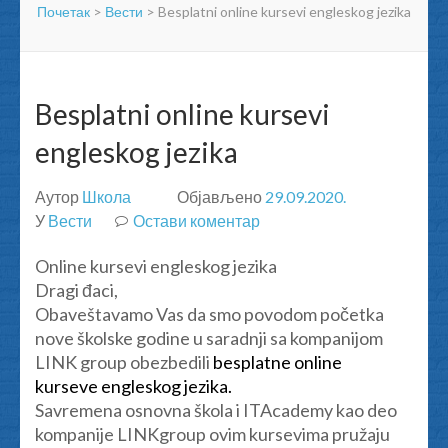
Почетак
>
Вести
>
Besplatni online kursevi engleskog jezika
Besplatni online kursevi
engleskog jezika
Аутор
Школа
Објављено
29.09.2020.
У
Вести
Остави коментар
на
Besplatni
Online kursevi engleskog jezika
online
Dragi đaci,
kursevi
Obaveštavamo Vas da smo povodom početka
engleskog
nove školske godine u saradnji sa kompanijom
jezika
LINK group obezbedili
besplatne online
kurseve engleskog jezika.
Savremena osnovna škola i ITAcademy kao deo
kompanije LINKgroup ovim kursevima pružaju