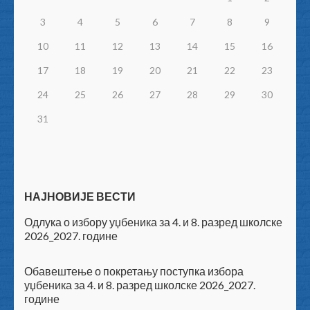
3
4
5
6
7
8
9
10
11
12
13
14
15
16
17
18
19
20
21
22
23
24
25
26
27
28
29
30
31
НАЈНОВИЈЕ ВЕСТИ
Одлука о избору уџбеника за 4. и 8. разред школске
2026_2027. године
Обавештење о покретању поступка избора
уџбеника за 4. и 8. разред школске 2026_2027.
године