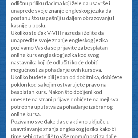
odličnu priliku đacima koji žele da usavrše i
unaprede svoje znanje engleskog jezika da
postanu što uspešniji u daljem obrazovanju i
kasnije u poslu.
Ukoliko ste đak V-VIII razreda i želite da
unapredite svoje znanje engleskog jezika
pozivamo Vas da se prijavite za besplatan
online kurs engleskog jezika kod svog
nastavnika koji će odlučiti ko će dobiti
mogućnost za pohađanje ovih kurseva.
Ukoliko budete bili jedan od dobitnika, dobićete
poklon kod sa kojim ostvarujete pravo na
besplatan kurs. Nakon što dobijeni kod
unesete na strani prijave dobićete na mejl sva
potrebna uputstva za pohađanje izabranog
online kursa.
Pozivamo sve đake da se aktivno uključe u
usavršavanje znanja engleskog jezika kako bi
time sebi otvorili što više mogućnosti za dalje